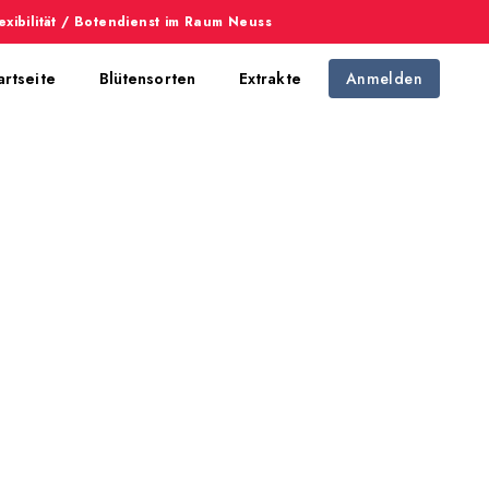
exibilität / Botendienst im Raum Neuss
artseite
Blütensorten
Extrakte
Anmelden