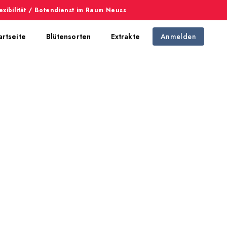
exibilität / Botendienst im Raum Neuss
artseite
Blütensorten
Extrakte
Anmelden